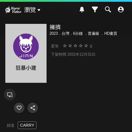
Hami Video
瀏覽
擁擠
2023．台灣．6分鐘 ．
普遍級
．HD畫質
0
星等
下架時間 2031年12月31日
CARRY
頻道