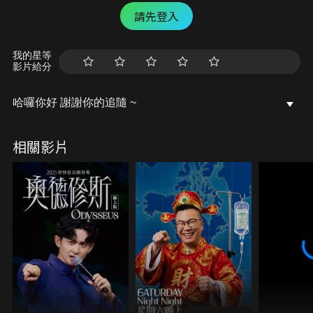
請先登入
我的星等
影片給分
哈囉你好 謝謝你的追隨 ~
相關影片