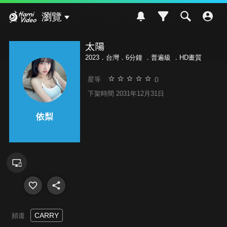
Hami Video
瀏覽
太陽
2023．台灣．6分鐘 ．
普遍級
．HD畫質
0
星等
下架時間 2031年12月31日
CARRY
頻道