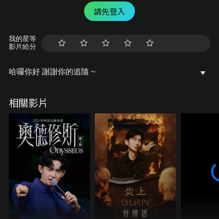
請先登入
我的星等
影片給分
哈囉你好 謝謝你的追隨 ~
相關影片