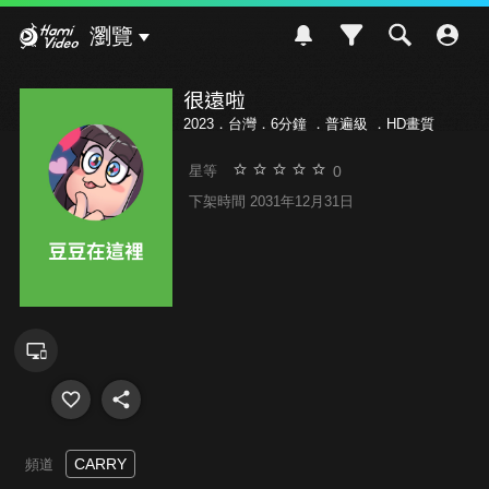
Hami Video
瀏覽
很遠啦
2023．台灣．6分鐘 ．
普遍級
．HD畫質
0
星等
下架時間 2031年12月31日
CARRY
頻道