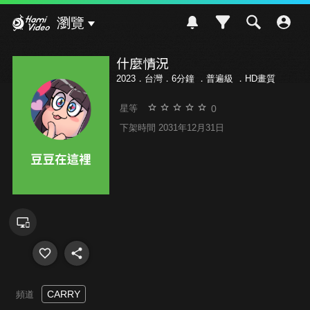
Hami Video
瀏覽
什麼情況
2023．台灣．6分鐘 ．
普遍級
．HD畫質
0
星等
下架時間 2031年12月31日
CARRY
頻道