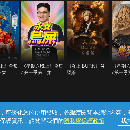
上》全集
《星期六晚上》全集
《炎上 BURN》炎
《星期
一集
/ 第一季第二集
亞綸
/ 第一
常見問題
線上客服
服務條款
隱私權保護
內容，可優化您的使用體驗，若繼續閱覽本網站內容，即表
保護資訊，請閱覽我們的
隱私權保護政策
。
中華電信股份有限公司個人家庭分公司 (統一編號：96979949) © 2026