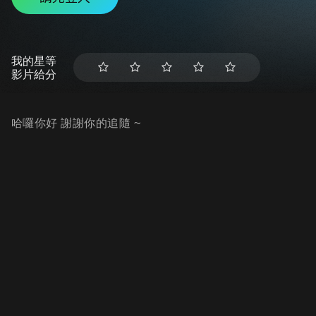
我的星等
影片給分
哈囉你好 謝謝你的追隨 ~