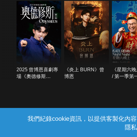
2025 曾博恩喜劇專
《炎上 BURN》曾
《星期六晚
場《奧德修斯
博恩
/ 第一季第
Odysseus》
{{notifyMsg}}
我們紀錄cookie資訊，以提供客製化
隱私