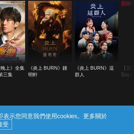
六晚上》全集
《炎上 BURN》鍾
《炎上 BURN》這
【荒
季第三集
明軒
群人
Day
難所
不了
示您同意我們使用cookies。更多關於