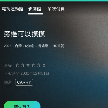
電視運動館
影劇館⁺
單次付費
旁邊可以摸摸
2023．台灣．6分鐘 ．
普遍級
．HD畫質
星等
0
下架時間 2031年12月31日
頻道
CARRY
請先登入