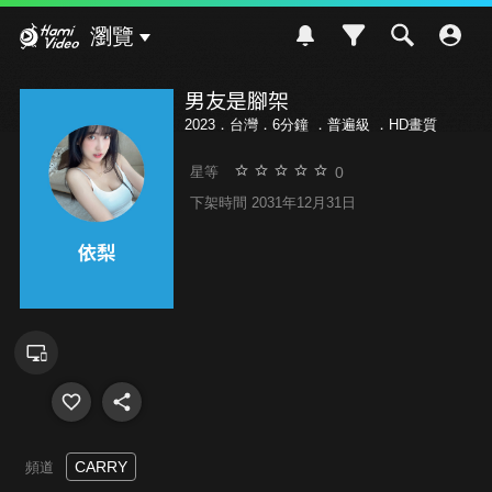
Hami Video
瀏覽
男友是腳架
2023．台灣．6分鐘 ．
普遍級
．HD畫質
0
星等
下架時間 2031年12月31日
CARRY
頻道