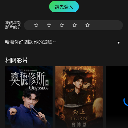
請先登入
我的星等
影片給分
哈囉你好 謝謝你的追隨 ~
相關影片