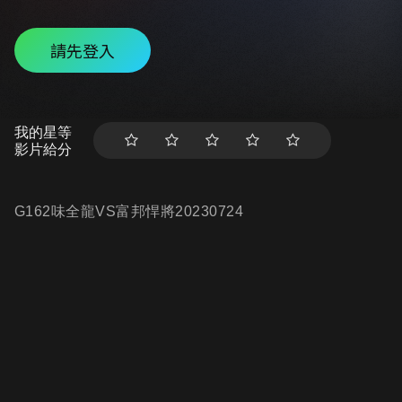
請先登入
我的星等
影片給分
G162味全龍VS富邦悍將20230724