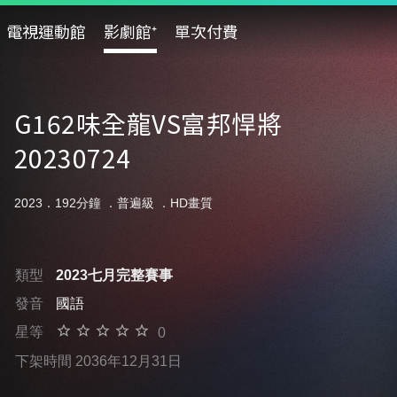
電視運動館
影劇館⁺
單次付費
G162味全龍VS富邦悍將
20230724
2023．192分鐘 ．
普遍級
．HD畫質
類型
2023七月完整賽事
發音
國語
星等
0
下架時間 2036年12月31日