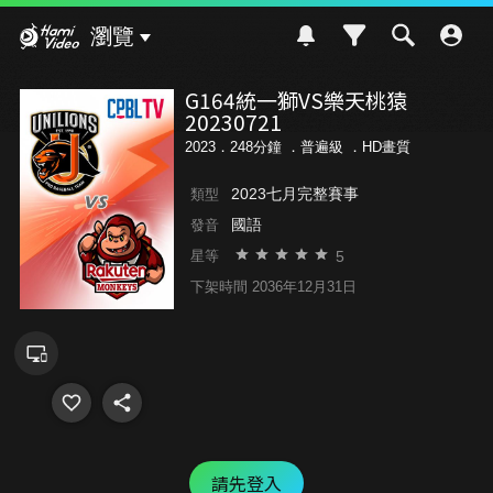
Hami Video
瀏覽
G164統一獅VS樂天桃猿
20230721
2023．248分鐘 ．
普遍級
．HD畫質
2023七月完整賽事
類型
國語
發音
5
星等
下架時間 2036年12月31日
請先登入