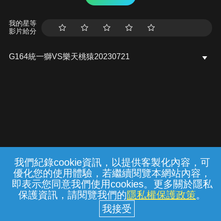
我的星等
影片給分
G164統一獅VS樂天桃猿20230721
我們紀錄cookie資訊，以提供客製化內容，可
{{notifyMsg}}
優化您的使用體驗，若繼續閱覽本網站內容，
常見問題
線上客服
服務條款
隱私權保護
即表示您同意我們使用cookies。更多關於隱私
保護資訊，請閱覽我們的
隱私權保護政策
。
中華電信股份有限公司個人家庭分公司
(統一編號：96979949) © 2026