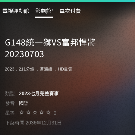
電視運動館
影劇館⁺
單次付費
G148統一獅VS富邦悍將
20230703
2023．211分鐘 ．
普遍級
．HD畫質
類型
2023七月完整賽事
發音
國語
星等
0
下架時間 2036年12月31日