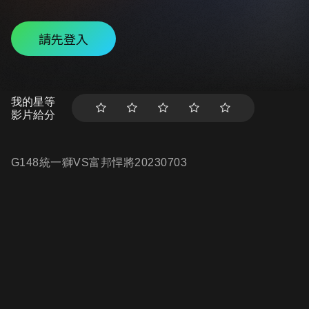
請先登入
我的星等
影片給分
G148統一獅VS富邦悍將20230703