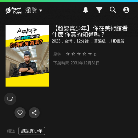
Hami Video
瀏覽
【超認真少年】你在美術館看
什麼 你真的知道嗎？
2023．台灣．12分鐘 ．
普遍級
．HD畫質
0
星等
下架時間 2031年12月31日
超認真少年
頻道