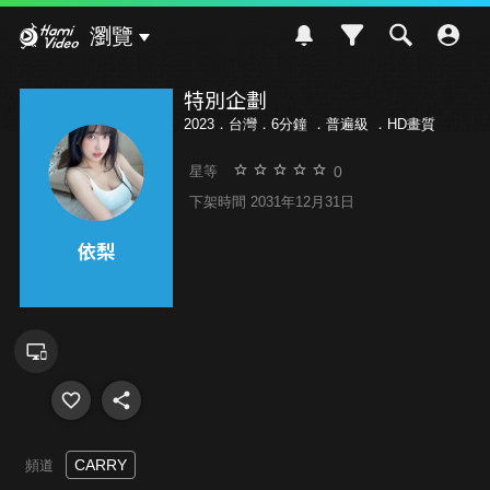
Hami Video
瀏覽
特別企劃
2023．台灣．6分鐘 ．
普遍級
．HD畫質
0
星等
下架時間 2031年12月31日
CARRY
頻道