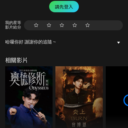
請先登入
我的星等
影片給分
哈囉你好 謝謝你的追隨 ~
相關影片