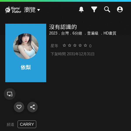
Hami Video
瀏覽
沒有認識的
2023．台灣．6分鐘 ．
普遍級
．HD畫質
0
星等
下架時間 2031年12月31日
CARRY
頻道