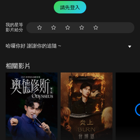
請先登入
我的星等
影片給分
哈囉你好 謝謝你的追隨 ~
相關影片