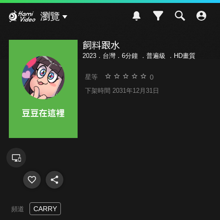
Hami Video
瀏覽
飼料跟水
2023．台灣．6分鐘 ．
普遍級
．HD畫質
0
星等
下架時間 2031年12月31日
CARRY
頻道