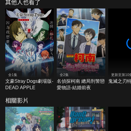
其他人也看了
全1集
全2集
更新至第10
文豪Stray Dogs劇場版-
名偵探柯南 總局刑警戀
鬼滅之刃
DEAD APPLE
愛物語-結婚前夜
相關影片