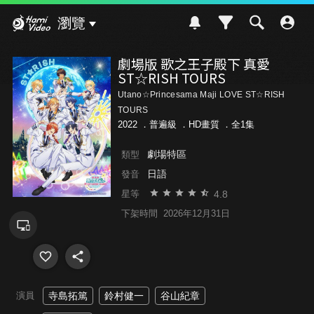
Hami Video
瀏覽
劇場版 歌之王子殿下 真愛
ST☆RISH TOURS
Utano☆Princesama Maji LOVE ST☆RISH
TOURS
2022 ．
普遍級
．HD畫質 ．全1集
劇場特區
類型
日語
發音
4.8
星等
下架時間
2026年12月31日
演員
寺島拓篤
鈴村健一
谷山紀章