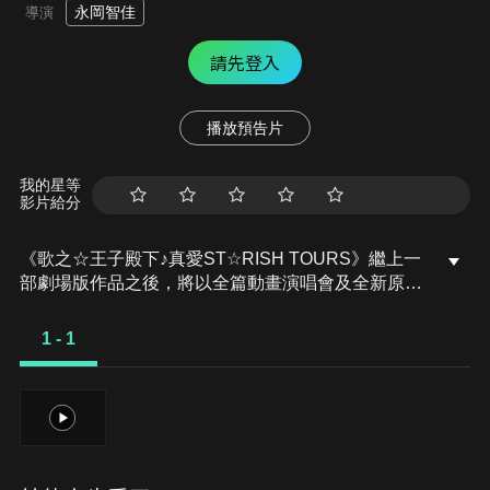
永岡智佳
導演
請先登入
播放預告片
我的星等
影片給分
《歌之☆王子殿下♪真愛ST☆RISH TOURS》繼上一
部劇場版作品之後，將以全篇動畫演唱會及全新原創
內容來呈現。夢想總是由這7人開始，並與你攜手啟
程。來吧！與ST☆RISH一起踏上旅程，在全世界散
1 - 1
播愛吧！
1