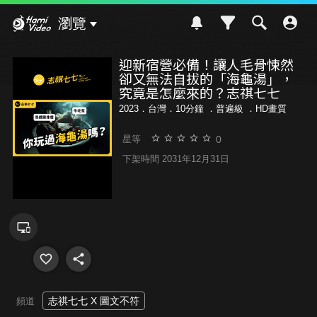
Hami Video
瀏覽
迎新宿營必備！讓人毛骨悚然
卻又無法自拔的「海龜湯」，
究竟是怎麼來的？志祺七七
2023．台灣．10分鐘 ．
普遍級
．HD畫質
0
星等
下架時間 2031年12月31日
志祺七七 X 圖文不符
頻道