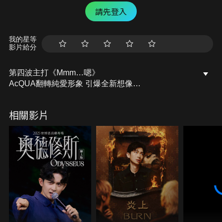
請先登入
我的星等
影片給分
第四波主打《Mmm…嗯》
AcQUA翻轉純愛形象 引爆全新想像
為曖昧新手 打造必聽單曲
相關影片
每一句都在偷偷暗示更多渴望
「那些謹慎通通不算，Baby 還有什麼不敢」
要是你對忽冷忽熱的回應，有點慌忙
就再來一點Mmm…ah！主動攻下對方心防
光源探索版
要是遇上黑暗，只要多一點暗示
我們的潛在能量，就會完全釋放
無所畏懼，帶你突破每個關卡