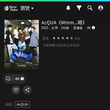
Hami Video
瀏覽
AcQUA《Mmm...嗯》
2023．台灣．3分鐘 ．
普遍級
．4K
4.5
星等
下架時間 2031年12月31日
AcQUA
頻道