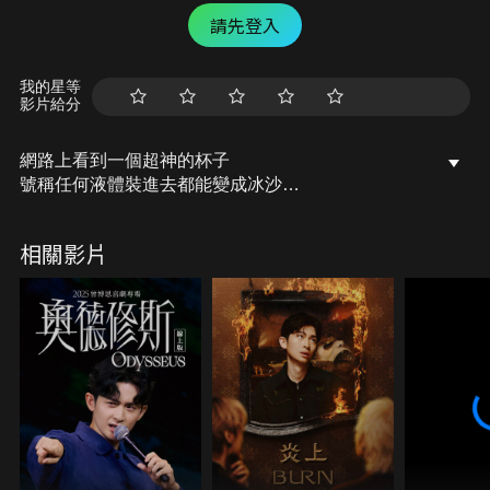
請先登入
我的星等
影片給分
網路上看到一個超神的杯子
號稱任何液體裝進去都能變成冰沙
到底實際上使用起來有沒有這麼神呢？
相關影片
#胡子Huzi #胡思亂搞 #神奇冰沙杯