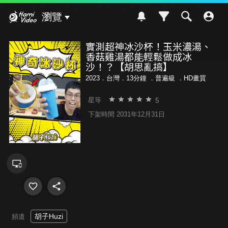
Hami Video
瀏覽
實測超神冰沙杯！玉米濃湯、
香菇雞湯都能輕鬆做成冰
沙！？【胡思亂搞】
2023．台灣．13分鐘 ．
普遍級
．HD畫質
5
星等
下架時間 2031年12月31日
胡子Huzi
頻道