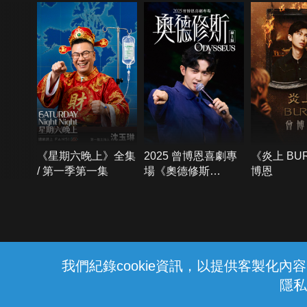
《星期六晚上》全集
2025 曾博恩喜劇專
《炎上 BU
/ 第一季第一集
場《奧德修斯
博恩
Odysseus》
{{notifyMsg}}
我們紀錄cookie資訊，以提供客製化
隱私