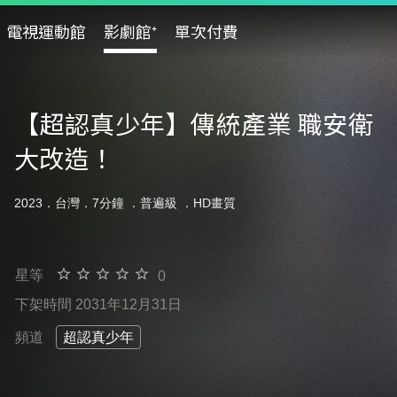
電視運動館
影劇館⁺
單次付費
【超認真少年】傳統產業 職安衛
大改造！
2023．台灣．7分鐘 ．
普遍級
．HD畫質
星等
0
下架時間 2031年12月31日
頻道
超認真少年