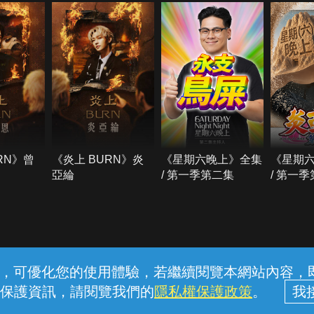
RN》曾
《炎上 BURN》炎
《星期六晚上》全集
《星期
亞綸
/ 第一季第二集
/ 第一
常見問題
線上客服
服務條款
隱私權保護
內容，可優化您的使用體驗，若繼續閱覽本網站內容，即表
保護資訊，請閱覽我們的
隱私權保護政策
。
中華電信股份有限公司個人家庭分公司 (統一編號：96979949) © 2026