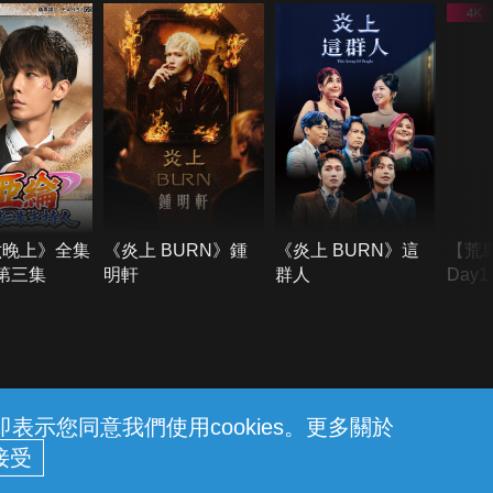
六晚上》全集
《炎上 BURN》鍾
《炎上 BURN》這
【荒
季第三集
明軒
群人
Day
難所
不了
示您同意我們使用cookies。更多關於