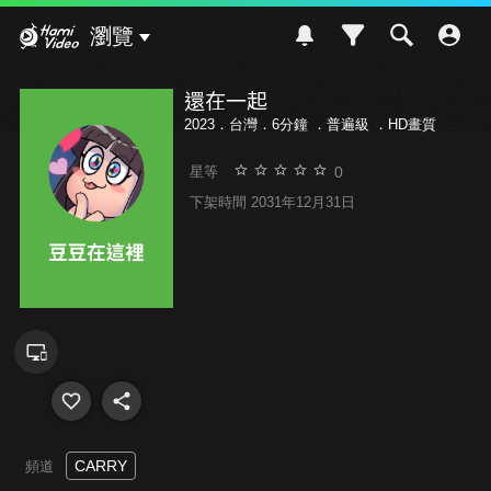
Hami Video
瀏覽
還在一起
2023．台灣．6分鐘 ．
普遍級
．HD畫質
0
星等
下架時間 2031年12月31日
CARRY
頻道