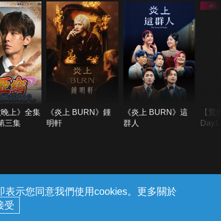
六晚上》全集
《炎上 BURN》鍾
《炎上 BURN》這
【荒
季第三集
明軒
群人
Day
難所
不了
示您同意我們使用cookies。更多關於