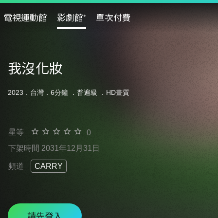
電視運動館
影劇館⁺
單次付費
我沒化妝
2023．台灣．6分鐘 ．
普遍級
．HD畫質
星等
0
下架時間 2031年12月31日
頻道
CARRY
請先登入