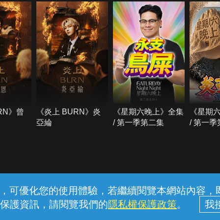
RN》曾
《炎上 BURN》炎
《星期六晚上》全集
《星期
亞綸
/ 第一季第二集
/ 第一
常見問題
線上客服
服務條款
隱私權保護
內容，可優化您的使用體驗，若繼續閱覽本網站內容，即表
保護資訊，請閱覽我們的
隱私權保護政策
。
中華電信股份有限公司個人家庭分公司 (統一編號：96979949) © 2026