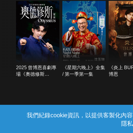
2025 曾博恩喜劇專
《星期六晚上》全集
《炎上 BU
場《奧德修斯
/ 第一季第一集
博恩
Odysseus》
{{notifyMsg}}
我們紀錄cookie資訊，以提供客製化
隱私