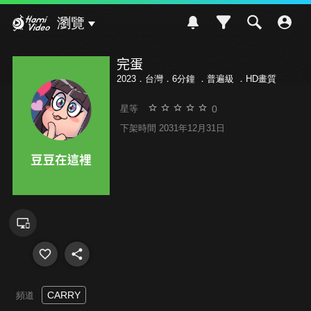
Hami Video
瀏覽
完蛋
2023．台灣．6分鐘 ．
普遍級
．HD畫質
0
星等
下架時間 2031年12月31日
CARRY
頻道