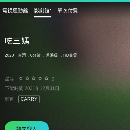
電視運動館
影劇館⁺
單次付費
吃三媽
2023．台灣．6分鐘 ．
普遍級
．HD畫質
星等
0
下架時間 2031年12月31日
頻道
CARRY
請先登入