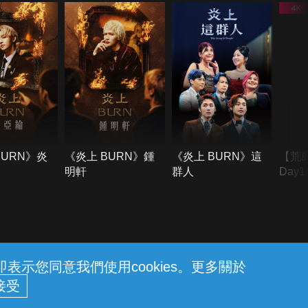
BURN》炎
《炎上 BURN》鍾
《炎上 BURN》這
【荒
明軒
群人
Day
難所
不了
示您同意我們使用cookies。更多關於