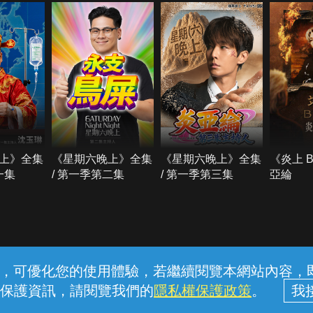
上》全集
《星期六晚上》全集
《星期六晚上》全集
《炎上 
一集
/ 第一季第二集
/ 第一季第三集
亞綸
常見問題
線上客服
服務條款
隱私權保護
內容，可優化您的使用體驗，若繼續閱覽本網站內容，即表
保護資訊，請閱覽我們的
隱私權保護政策
。
中華電信股份有限公司個人家庭分公司 (統一編號：96979949) © 2026