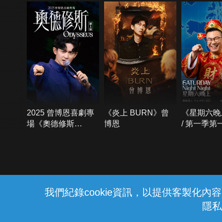
2025 曾博恩喜劇專
《炎上 BURN》曾
《星期六晚
場《奧德修斯
博恩
/ 第一季第
Odysseus》
{{notifyMsg}}
我們紀錄cookie資訊，以提供客製化
隱私