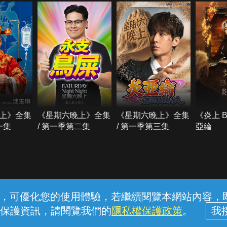
上》全集
《星期六晚上》全集
《星期六晚上》全集
《炎上 
一集
/ 第一季第二集
/ 第一季第三集
亞綸
常見問題
線上客服
服務條款
隱私權保護
內容，可優化您的使用體驗，若繼續閱覽本網站內容，即表
保護資訊，請閱覽我們的
隱私權保護政策
。
中華電信股份有限公司個人家庭分公司 (統一編號：96979949) © 2026