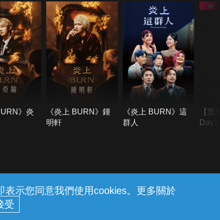
BURN》炎
《炎上 BURN》鍾
《炎上 BURN》這
【荒
明軒
群人
Day
難所
不了
示您同意我們使用cookies。更多關於