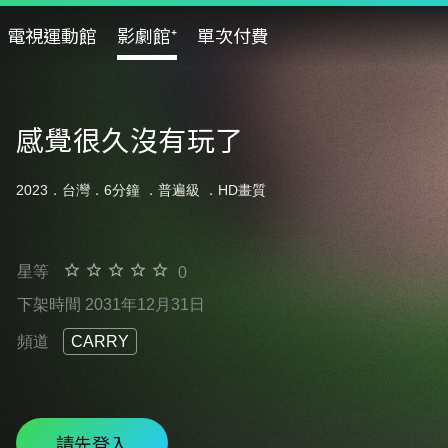
電視運動館
影劇館⁺
單次付費
感覺很久沒有玩了
2023．台灣．6分鐘 ．
普遍級
．HD畫質
星等
0
下架時間 2031年12月31日
頻道
CARRY
請先登入