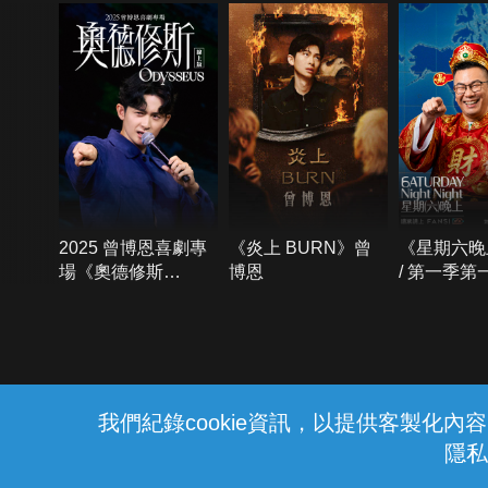
2025 曾博恩喜劇專
《炎上 BURN》曾
《星期六晚
場《奧德修斯
博恩
/ 第一季第
Odysseus》
{{notifyMsg}}
我們紀錄cookie資訊，以提供客製化
隱私