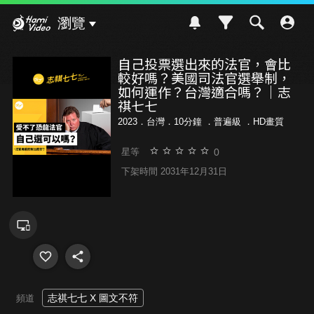
Hami Video
瀏覽
自己投票選出來的法官，會比
較好嗎？美國司法官選舉制，
如何運作？台灣適合嗎？｜志
祺七七
2023．台灣．10分鐘 ．
普遍級
．HD畫質
0
星等
下架時間 2031年12月31日
志祺七七 X 圖文不符
頻道