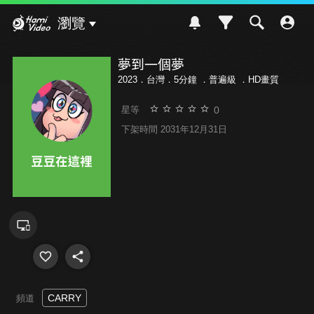
Hami Video
瀏覽
夢到一個夢
2023．台灣．5分鐘 ．
普遍級
．HD畫質
0
星等
下架時間 2031年12月31日
CARRY
頻道