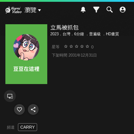
Hami Video
瀏覽
立馬被抓包
2023．台灣．6分鐘 ．
普遍級
．HD畫質
0
星等
下架時間 2031年12月31日
CARRY
頻道