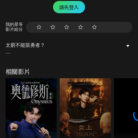
請先登入
我的星等
影片給分
太窮不能當勇者？
｜主持人｜
相關影片
喬瑟夫
｜演員｜
國師 盧廣仲
女神 黑嘉嘉
勇者 鍾佳播
背叛者 HowHow
雜魚 蛋頭
雜魚 漫才少爺三木