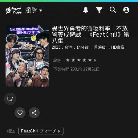
Hami Video
瀏覽
異世界勇者的循環利率｜不放
置養成遊戲｜《FeatChill》第
八集
2023．台灣．14分鐘 ．
普遍級
．HD畫質
5
星等
下架時間 2031年12月31日
FeatChill フィーチャ
頻道