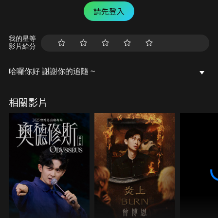
請先登入
我的星等
影片給分
哈囉你好 謝謝你的追隨 ~
相關影片