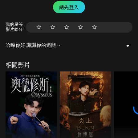
請先登入
我的星等
影片給分
哈囉你好 謝謝你的追隨 ~
相關影片