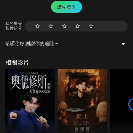
請先登入
我的星等
影片給分
哈囉你好 謝謝你的追隨 ~
相關影片