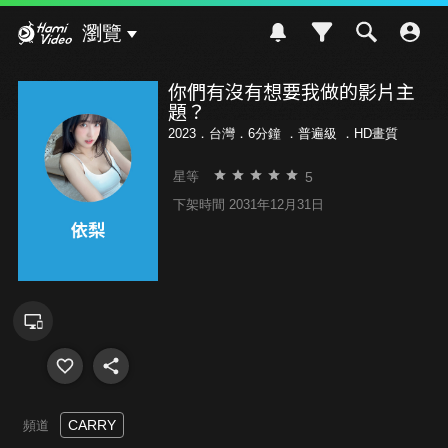
Hami Video
瀏覽
你們有沒有想要我做的影片主
題？
2023．台灣．6分鐘 ．
普遍級
．HD畫質
5
星等
下架時間 2031年12月31日
CARRY
頻道