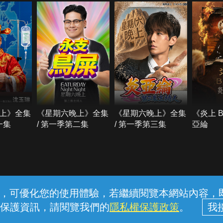
上》全集
《星期六晚上》全集
《星期六晚上》全集
《炎上 
一集
/ 第一季第二集
/ 第一季第三集
亞綸
常見問題
線上客服
服務條款
隱私權保護
內容，可優化您的使用體驗，若繼續閱覽本網站內容，即表
保護資訊，請閱覽我們的
隱私權保護政策
。
中華電信股份有限公司個人家庭分公司 (統一編號：96979949) © 2026