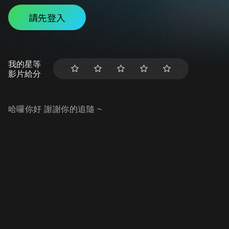
請先登入
我的星等
影片給分
哈囉你好 謝謝你的追隨 ~