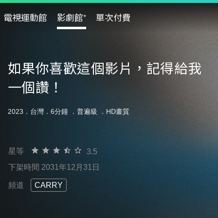
電視運動館
影劇館⁺
單次付費
如果你喜歡這個影片，記得給我
一個讚！
2023．台灣．6分鐘 ．
普遍級
．HD畫質
星等
3.5
下架時間 2031年12月31日
頻道
CARRY