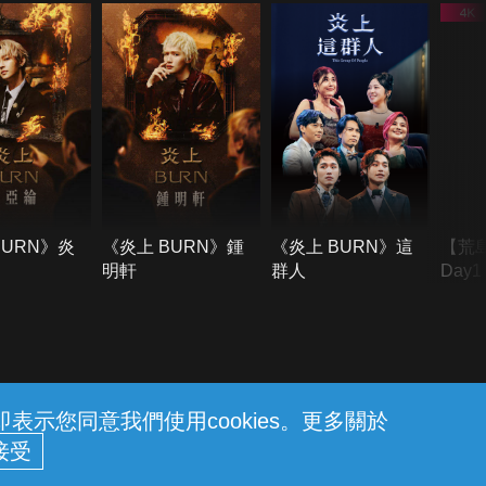
BURN》炎
《炎上 BURN》鍾
《炎上 BURN》這
【荒
明軒
群人
Day
難所
不了
示您同意我們使用cookies。更多關於