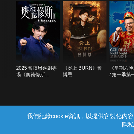
2025 曾博恩喜劇專
《炎上 BURN》曾
《星期六晚
場《奧德修斯
博恩
/ 第一季第
Odysseus》
{{notifyMsg}}
我們紀錄cookie資訊，以提供客製化
隱私