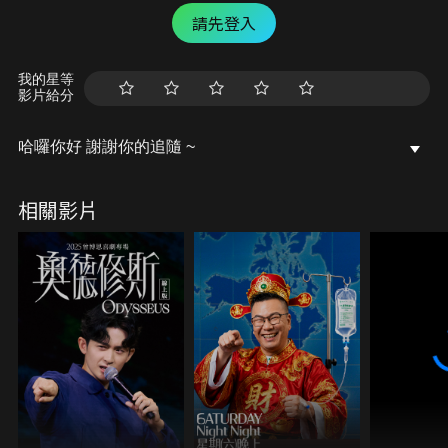
請先登入
我的星等
影片給分
哈囉你好 謝謝你的追隨 ~
相關影片