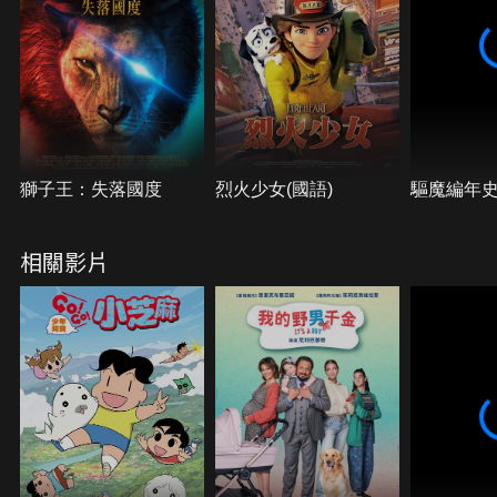
獅子王：失落國度
烈火少女(國語)
驅魔編年
相關影片