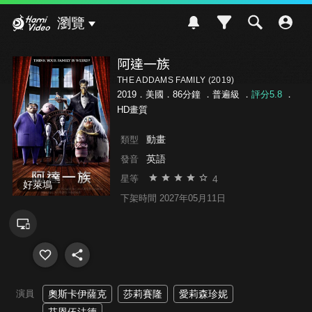
Hami Video
瀏覽
阿達一族
THE ADDAMS FAMILY (2019)
2019．美國．86分鐘 ．
普遍級
．
評分5.8
．
HD畫質
動畫
類型
英語
發音
4
星等
好萊塢
下架時間 2027年05月11日
演員
奧斯卡伊薩克
莎莉賽隆
愛莉森珍妮