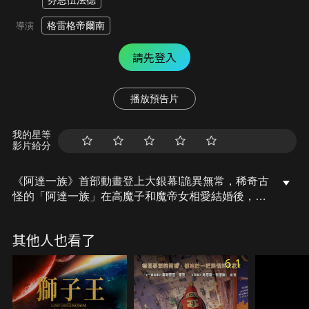
芬恩伍法德
格雷格帝爾南
導演
請先登入
播放預告片
我的星等
影片給分
《阿達一族》首部動畫登上大銀幕!詭異無常，稀奇古
怪的「阿達一族」在高魔子和魔帝女相愛結婚後，開
始尋找新家成立家庭，用獨特的方式教育女兒星期三
和兒子普斯利，當小孩長大準備進入一般的學校唸
其他人也看了
書，此刻“阿達一族”面臨到世俗的眼光，他們和一般
人相處會激盪出什麼樣有趣的事情。
6.1