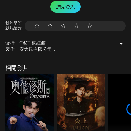
請先登入
我的星等
影片給分
發行｜C@T 網紅館
製作｜安大風有限公司
製作人｜DJ Hauer 謝政豪
相關影片
導演｜喬瑟夫 ChillSeph
喬瑟夫 盧廣仲 黑嘉嘉
滅火器、孫生、鍾佳播、多多
阿達、吉尼丁、白鎮豪、Gliszczynski Cody、周天
謝一帆＠響亮亮的配音員
編劇｜喬瑟夫 ChillSeph