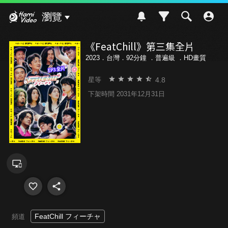
Hami Video
瀏覽
《FeatChill》第三集全片
2023．台灣．92分鐘 ．
普遍級
．HD畫質
4.8
星等
下架時間 2031年12月31日
FeatChill フィーチャ
頻道