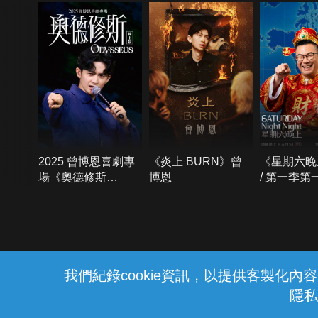
2025 曾博恩喜劇專
《炎上 BURN》曾
《星期六晚
場《奧德修斯
博恩
/ 第一季第
Odysseus》
{{notifyMsg}}
我們紀錄cookie資訊，以提供客製化
隱私