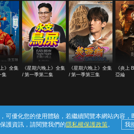
上》全集
《星期六晚上》全集
《星期六晚上》全集
《炎上 
一集
/ 第一季第二集
/ 第一季第三集
亞綸
常見問題
線上客服
服務條款
隱私權保護
內容，可優化您的使用體驗，若繼續閱覽本網站內容，即表
保護資訊，請閱覽我們的
隱私權保護政策
。
中華電信股份有限公司個人家庭分公司 (統一編號：96979949) © 2026