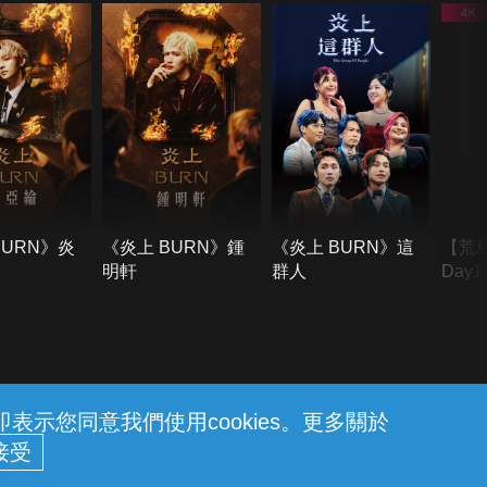
BURN》炎
《炎上 BURN》鍾
《炎上 BURN》這
【荒
明軒
群人
Day
難所
不了
示您同意我們使用cookies。更多關於