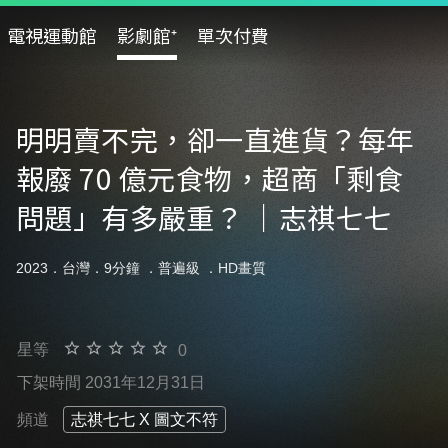
電視運動館
影劇館⁺
單次付費
明明賣不完，卻一直進貨？每年
報廢 70 億元食物，超商「剩食
問題」有多嚴重？ ｜志祺七七
2023．台灣．9分鐘 ．
普遍級
．HD畫質
星等
0
下架時間 2031年12月31日
頻道
志祺七七 X 圖文不符