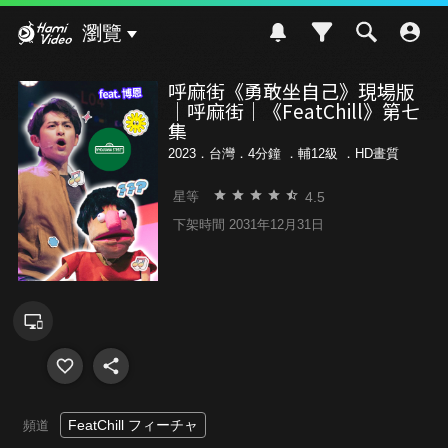
Hami Video
瀏覽
呼麻街《勇敢坐自己》現場版
｜呼麻街｜《FeatChill》第七
集
2023．台灣．4分鐘 ．
輔12級
．HD畫質
4.5
星等
下架時間 2031年12月31日
FeatChill フィーチャ
頻道