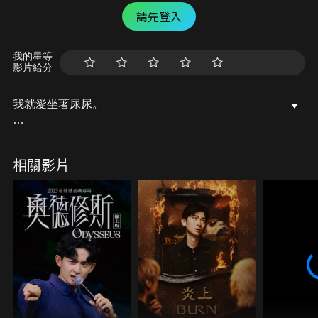
請先登入
我的星等
影片給分
我就愛坐著尿尿。
勇敢坐自己
發行｜呼麻街 WHOJUANA STREET
相關影片
製作 | 安大風有限公司
製作人｜DJ Hauer 謝政豪
導演｜DJ Hauer 謝政豪
編劇｜曾博恩、DJ Hauer 謝政豪
作曲｜曾博恩、吉尼丁
作詞｜曾博恩
編曲｜Elin Lee
演唱｜曾博恩
特別演出｜崔台鎬、賴澤儀、初培榕、李柏瑞