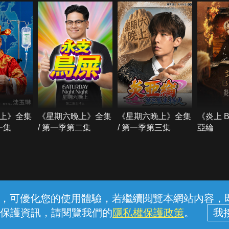
上》全集
《星期六晚上》全集
《星期六晚上》全集
《炎上 
一集
/ 第一季第二集
/ 第一季第三集
亞綸
常見問題
線上客服
服務條款
隱私權保護
內容，可優化您的使用體驗，若繼續閱覽本網站內容，即表
保護資訊，請閱覽我們的
隱私權保護政策
。
中華電信股份有限公司個人家庭分公司 (統一編號：96979949) © 2026