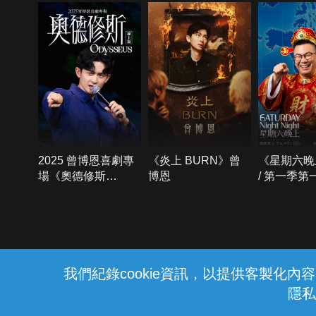
2025 曾博恩喜劇專
《炎上 BURN》曾
《星期六晚
場《奧德修斯
博恩
/ 第一季第
Odysseus》
{{notifyMsg}}
我們紀錄cookie資訊，以提供客製化
隱私