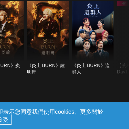
BURN》炎
《炎上 BURN》鍾
《炎上 BURN》這
【荒
明軒
群人
Day
難所
不了
示您同意我們使用cookies。更多關於