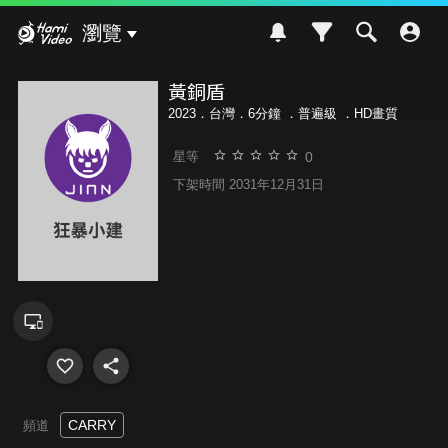
Hami Video
瀏覽
黃銅盾
2023．台灣．6分鐘 ．
普遍級
．HD畫質
0
星等
下架時間 2031年12月31日
CARRY
頻道