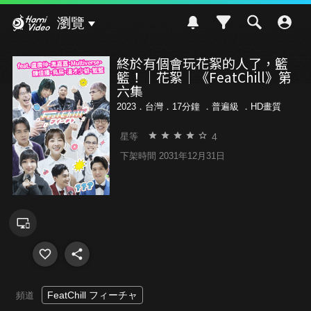
Hami Video
瀏覽
終於有個會玩花絮的人了，籃
籃！｜花絮｜《FeatChill》第
六集
2023．台灣．17分鐘 ．
普遍級
．HD畫質
4
星等
下架時間 2031年12月31日
FeatChill フィーチャ
頻道