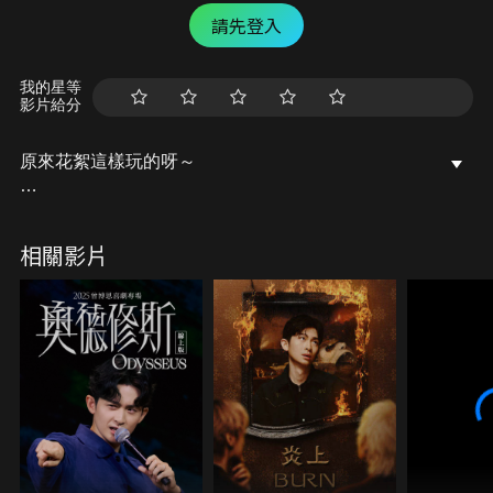
請先登入
我的星等
影片給分
原來花絮這樣玩的呀～
｜主持人｜
喬瑟夫
相關影片
盧廣仲
黑嘉嘉
｜來賓｜
Multiverse
鍾佳播
鳥屎
漫才少爺
籃籃