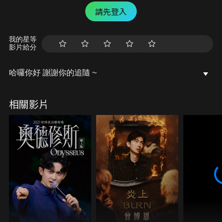
請先登入
我的星等
影片給分
哈囉你好 謝謝你的追隨 ~
相關影片