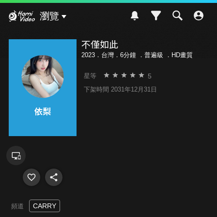
Hami Video
瀏覽
不僅如此
2023．台灣．6分鐘 ．
普遍級
．HD畫質
5
星等
下架時間 2031年12月31日
CARRY
頻道