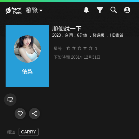
Hami Video
瀏覽
順便說一下
2023．台灣．6分鐘 ．
普遍級
．HD畫質
0
星等
下架時間 2031年12月31日
CARRY
頻道