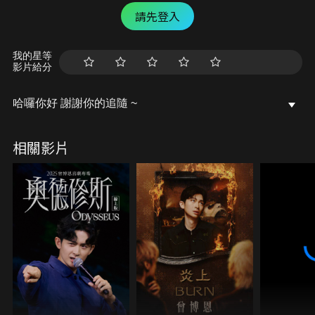
請先登入
我的星等
影片給分
哈囉你好 謝謝你的追隨 ~
相關影片