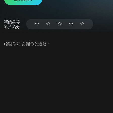
我的星等
影片給分
哈囉你好 謝謝你的追隨 ~