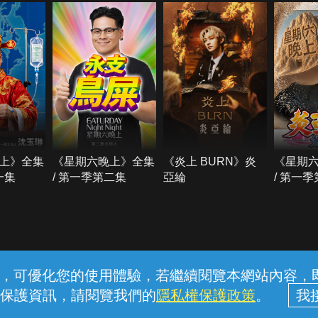
上》全集
《星期六晚上》全集
《炎上 BURN》炎
《星期
一集
/ 第一季第二集
亞綸
/ 第一
常見問題
線上客服
服務條款
隱私權保護
內容，可優化您的使用體驗，若繼續閱覽本網站內容，即表
保護資訊，請閱覽我們的
隱私權保護政策
。
中華電信股份有限公司個人家庭分公司 (統一編號：96979949) © 2026