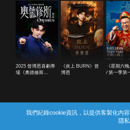
2025 曾博恩喜劇專
《炎上 BURN》曾
《星期六晚
場《奧德修斯
博恩
/ 第一季第
Odysseus》
{{notifyMsg}}
我們紀錄cookie資訊，以提供客製化
隱私