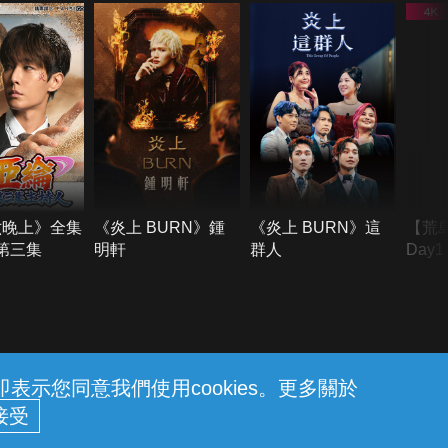
六晚上》全集
《炎上 BURN》鍾
《炎上 BURN》這
【荒
季第三集
明軒
群人
Day
難所
不了
示您同意我們使用cookies。更多關於