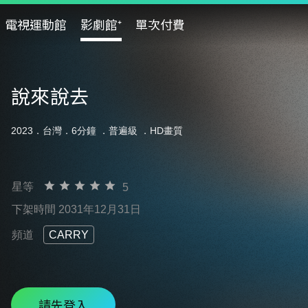
電視運動館
影劇館⁺
單次付費
說來說去
2023．台灣．6分鐘 ．
普遍級
．HD畫質
星等
5
下架時間 2031年12月31日
頻道
CARRY
請先登入