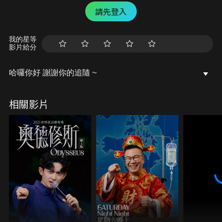
請先登入
我的星等
影片給分
哈囉你好 謝謝你的追隨 ~
相關影片