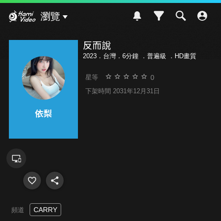
Hami Video
瀏覽
反而說
2023．台灣．6分鐘 ．
普遍級
．HD畫質
0
星等
下架時間 2031年12月31日
CARRY
頻道