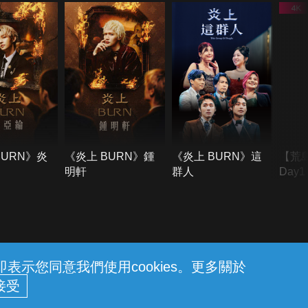
BURN》炎
《炎上 BURN》鍾
《炎上 BURN》這
【荒
明軒
群人
Day
難所
不了
示您同意我們使用cookies。更多關於