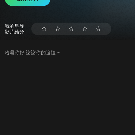
我的星等
影片給分
哈囉你好 謝謝你的追隨 ~