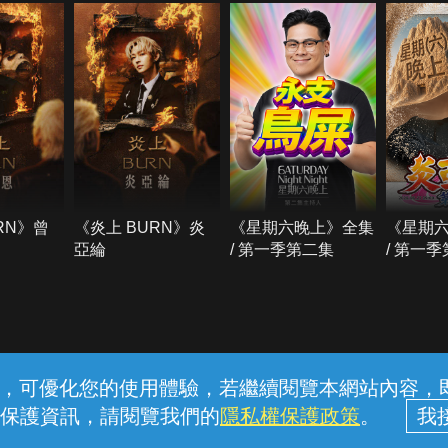
RN》曾
《炎上 BURN》炎
《星期六晚上》全集
《星期
亞綸
/ 第一季第二集
/ 第一
常見問題
線上客服
服務條款
隱私權保護
內容，可優化您的使用體驗，若繼續閱覽本網站內容，即表
保護資訊，請閱覽我們的
隱私權保護政策
。
中華電信股份有限公司個人家庭分公司 (統一編號：96979949) © 2026