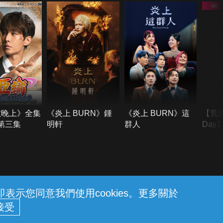
六晚上》全集
《炎上 BURN》鍾
《炎上 BURN》這
【荒
季第三集
明軒
群人
Day
難所
不了
示您同意我們使用cookies。更多關於