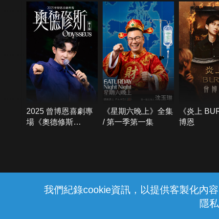
2025 曾博恩喜劇專
《星期六晚上》全集
《炎上 BU
場《奧德修斯
/ 第一季第一集
博恩
Odysseus》
{{notifyMsg}}
我們紀錄cookie資訊，以提供客製化
隱私