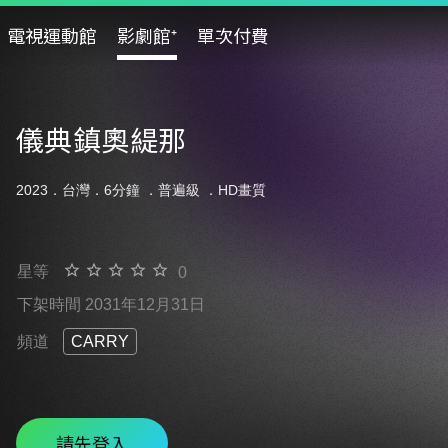
電視運動館
影劇館⁺
單次付費
儀典鎮奧緹那
2023．台灣．6分鐘 ．
普遍級
．HD畫質
星等
0
下架時間 2031年12月31日
頻道
CARRY
請先登入