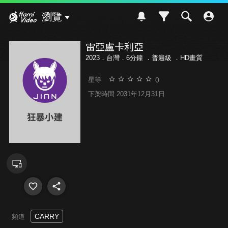
Hami Video
瀏覽
雷亞盧卡利亞
2023．台灣．6分鐘 ．
普遍級
．HD畫質
0
星等
下架時間 2031年12月31日
CARRY
頻道