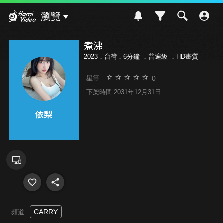
Hami Video
瀏覽
煮沸
2023．台灣．6分鐘 ．
普遍級
．HD畫質
0
星等
下架時間 2031年12月31日
CARRY
頻道