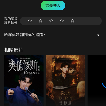
請先登入
我的星等
影片給分
哈囉你好 謝謝你的追隨 ~
相關影片