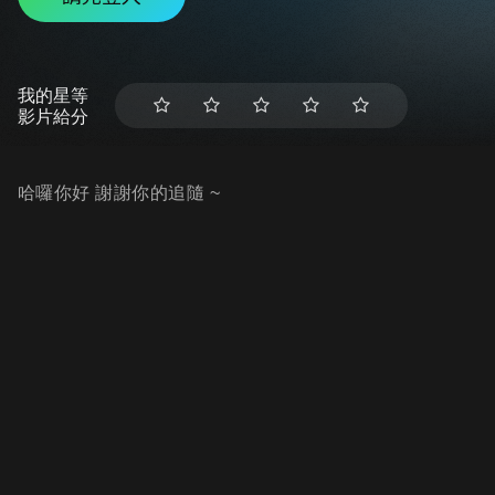
我的星等
影片給分
哈囉你好 謝謝你的追隨 ~