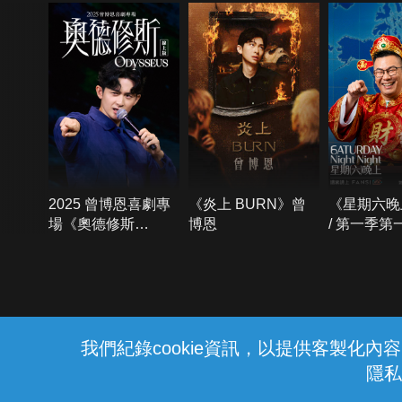
2025 曾博恩喜劇專
《炎上 BURN》曾
《星期六晚
場《奧德修斯
博恩
/ 第一季第
Odysseus》
{{notifyMsg}}
我們紀錄cookie資訊，以提供客製化
隱私