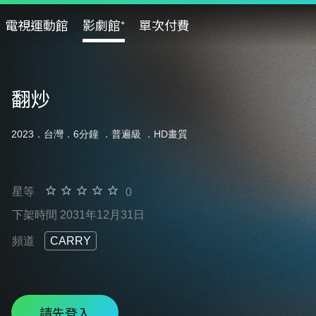
電視運動館
影劇館⁺
單次付費
翻炒
2023．台灣．6分鐘 ．
普遍級
．HD畫質
星等
0
下架時間 2031年12月31日
頻道
CARRY
請先登入