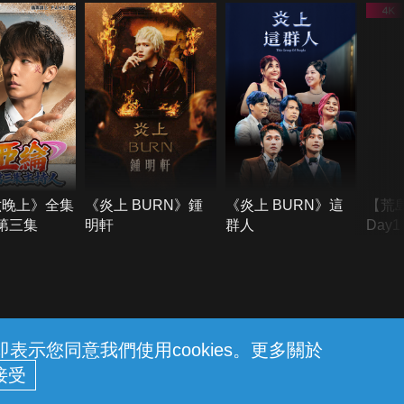
六晚上》全集
《炎上 BURN》鍾
《炎上 BURN》這
【荒
季第三集
明軒
群人
Day
難所
不了
示您同意我們使用cookies。更多關於