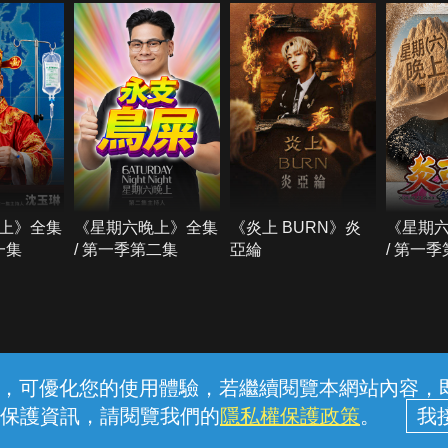
上》全集
《星期六晚上》全集
《炎上 BURN》炎
《星期
一集
/ 第一季第二集
亞綸
/ 第一
常見問題
線上客服
服務條款
隱私權保護
內容，可優化您的使用體驗，若繼續閱覽本網站內容，即表
保護資訊，請閱覽我們的
隱私權保護政策
。
中華電信股份有限公司個人家庭分公司 (統一編號：96979949) © 2026