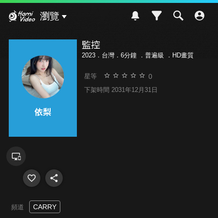
Hami Video
瀏覽
監控
2023．台灣．6分鐘 ．
普遍級
．HD畫質
0
星等
下架時間 2031年12月31日
CARRY
頻道