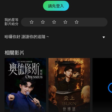
請先登入
我的星等
影片給分
哈囉你好 謝謝你的追隨 ~
相關影片